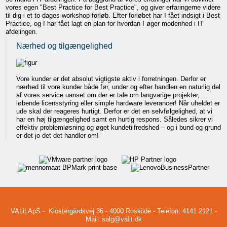
vores egen "Best Practice for Best Practice", og giver erfaringerne videre
til dig i et to dages workshop forløb. Efter forløbet har I fået indsigt i Best
Practice, og I har fået lagt en plan for hvordan I øger modenhed i IT
afdelingen.
Nærhed og tilgængelighed
Vore kunder er det absolut vigtigste aktiv i forretningen. Derfor er
nærhed til vore kunder både før, under og efter handlen en naturlig del
af vores service uanset om der er tale om langvarige projekter,
løbende licensstyring eller simple hardware leverancer! Når uheldet er
ude skal der reageres hurtigt. Derfor er det en selvfølgelighed, at vi
har en høj tilgængelighed samt en hurtig respons. Således sikrer vi
effektiv problemløsning og øget kundetilfredshed – og i bund og grund
er det jo det det handler om!
VALit ApS - Klostergårdsvej 36 - 4000 Roskilde - Telefon: 4141 2121 -
Mail:
salg@valit.dk