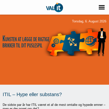
Torsdag, 6. August 2026
ITIL – Hype eller substans?
De sidste par år har ITIL været et af de mest omtalte og hypede emner –
men er der noget om det?