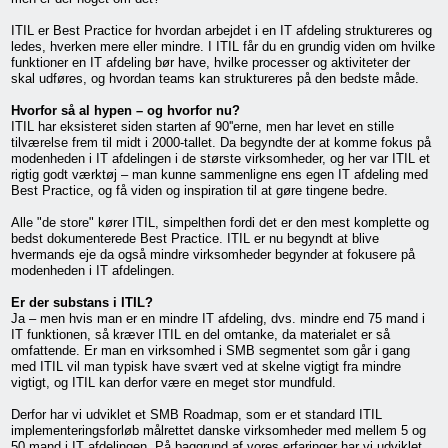
ITIL er Best Practice for hvordan arbejdet i en IT afdeling struktureres og
ledes, hverken mere eller mindre. I ITIL får du en grundig viden om hvilke
funktioner en IT afdeling bør have, hvilke processer og aktiviteter der
skal udføres, og hvordan teams kan struktureres på den bedste måde.
Hvorfor så al hypen – og hvorfor nu?
ITIL har eksisteret siden starten af 90''erne, men har levet en stille
tilværelse frem til midt i 2000-tallet. Da begyndte der at komme fokus på
modenheden i IT afdelingen i de største virksomheder, og her var ITIL et
rigtig godt værktøj – man kunne sammenligne ens egen IT afdeling med
Best Practice, og få viden og inspiration til at gøre tingene bedre.
Alle "de store" kører ITIL, simpelthen fordi det er den mest komplette og
bedst dokumenterede Best Practice. ITIL er nu begyndt at blive
hvermands eje da også mindre virksomheder begynder at fokusere på
modenheden i IT afdelingen.
Er der substans i ITIL?
Ja – men hvis man er en mindre IT afdeling, dvs. mindre end 75 mand i
IT funktionen, så kræver ITIL en del omtanke, da materialet er så
omfattende. Er man en virksomhed i SMB segmentet som går i gang
med ITIL vil man typisk have svært ved at skelne vigtigt fra mindre
vigtigt, og ITIL kan derfor være en meget stor mundfuld.
Derfor har vi udviklet et SMB Roadmap, som er et standard ITIL
implementeringsforløb målrettet danske virksomheder med mellem 5 og
50 mand i IT afdelingen. På baggrund af vores erfaringer har vi udviklet